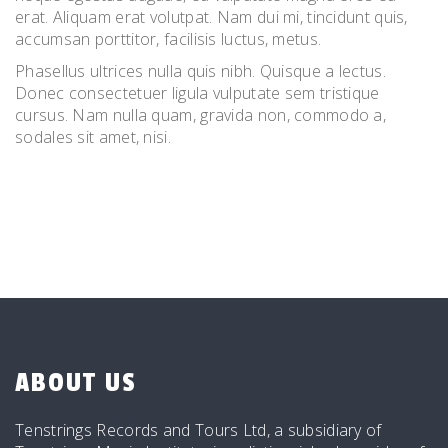
erat. Aliquam erat volutpat. Nam dui mi, tincidunt quis,
accumsan porttitor, facilisis luctus, metus.
Phasellus ultrices nulla quis nibh. Quisque a lectus.
Donec consectetuer ligula vulputate sem tristique
cursus. Nam nulla quam, gravida non, commodo a,
sodales sit amet, nisi.
ABOUT US
Tenstrings Records and Tours Ltd, a subsidiary of