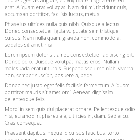
neque egestas auguae, eu vulputate magna eros eu
erat. Aliquam erat volutpat. Nam dui mi, tincidunt quis,
accumsan porttitor, facilisis luctus, metus.
Phasellus ultrices nulla quis nibh. Quisque a lectus.
Donec consectetuer ligula vulputate sem tristique
cursus. Nam nulla quam, gravida non, commodo a,
sodales sit amet, nisi.
Lorem ipsum dolor sit amet, consectetuer adipiscing elit.
Donec odio. Quisque volutpat mattis eros. Nullam
malesuada erat ut turpis. Suspendisse urna nibh, viverra
non, semper suscipit, posuere a, pede.
Donec nec justo eget felis facilisis fermentum. Aliquam
porttitor mauris sit amet orci. Aenean dignissim
pellentesque felis.
Morbi in sem quis dui placerat ornare. Pellentesque odio
nisi, euismod in, pharetra a, ultricies in, diam. Sed arcu.
Cras consequat.
Praesent dapibus, neque id cursus faucibus, tortor
neque egestas auguae, eu vulputate magna eros eu