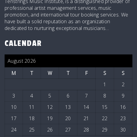
Tenstrings Music Institute, is a distinguished provider of
professional artist management services, music
promotion, and international tour booking services. We
have built a solid reputation as an organization
dedicated to nurturing exceptional musicians…
CALENDAR
August 2026
M
T
W
T
F
S
S
1
2
3
4
5
6
7
8
9
10
11
12
13
14
15
16
17
18
19
20
21
22
23
24
25
26
27
28
29
30